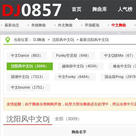
首页
舞曲库
人气榜
最新动态
串烧舞曲
外文舞曲
早场暖场
中文舞曲
当前位置：
DJ舞曲
>
沈阳风中文Dj
>
最新沈阳风中文Dj
中文Dance（863）
Funky空灵鼓（648）
中文Q鼓Mix（67）
沈阳风中文Dj（3009）
越南鼓中文Dj（4034）
修改中文Dj（7
国潮中文Dj（7313）
中文Funky（8464）
国会鼓Prog（297
中文bourne（1751）
友情提醒：由于舞曲分类刚刚开放，站里大部分舞曲还在处理中，所以分类中只
沈阳风中文Dj
全部（3009）
舞曲名字