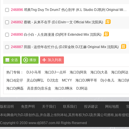
246896
邓典Tng Duy Tn Drum7 伤心剖半 (K.L Studio DJ凯利 Original Mix 沈阳风)
246892
蔡晓 - 从来不在乎 (DJ.Eivin一文 Official Mix 沈阳风)
246890
白小白 - 人生路漫漫 (Dj阿洋 Extended Mix 沈阳风)
246887
田园 - 这些年在忙什么 (DJ宋金秋 DJ王赫 Original Mix 沈阳风)
全选
播放
加入列表
热门专辑：
DJ小马哥
海口DJ一点环
海口Dj阿良
海口Dj大圣
海口Dj阿达
海口dj定仔
灵山Dj啊弘
DJ沈念
MCYY
海口DJ啊平哥
Dj小鱼儿
海口D
海口Dj啊磊
高音质Dj音乐盒
海口DJ啊永
DJ阿远
版权说明
免责声明
关于我们
联系我们
投诉建议
网站地图
本站舞曲均为DJ原创作品,并自愿上传到本站,其所有权为DJ及所属公司拥有,如有侵犯
Copyright © 2030 www.dj0857.com All Rights Reserved