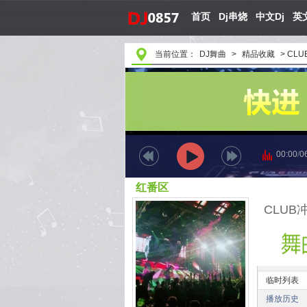
首页
Dj串烧
中文Dj
英文
当前位置：
DJ舞曲
>
精品收藏
>
CLUB
00:00
/
0
红番区
CLUB冲_E
临时列表
播放历史