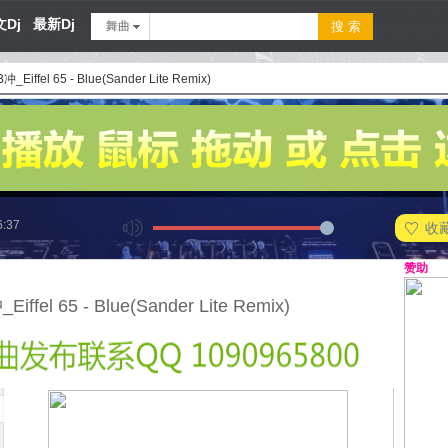
Dj
最新Dj
舞曲
冲_Eiffel 65 - Blue(Sander Lite Remix)
6:37
收
赞助
iffel 65 - Blue(Sander Lite Remix)