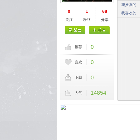
我推荐的
0
1
68
我喜欢的
关注
粉丝
分享
0
推荐
0
喜欢
0
下载
14854
人气