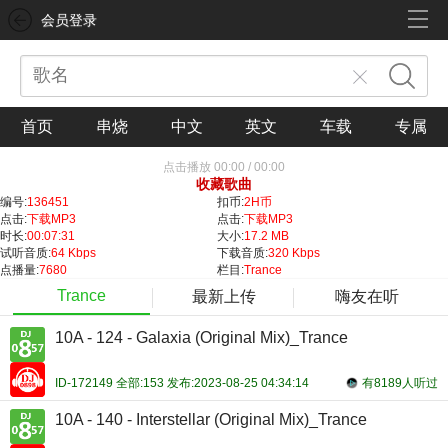
会员登录
首页
串烧
中文
英文
车载
专属
点击播放
00:00
/
00:00
收藏歌曲
编号:
136451
扣币:
2H币
点击:
下载MP3
点击:
下载MP3
时长:
00:07:31
大小:
17.2 MB
试听音质:
64 Kbps
下载音质:
320 Kbps
点播量:
7680
栏目:
Trance
Trance
最新上传
嗨友在听
10A - 124 - Galaxia (Original Mix)_Trance
ID-172149 全部:153 发布:2023-08-25 04:34:14
有8189人听过
10A - 140 - Interstellar (Original Mix)_Trance