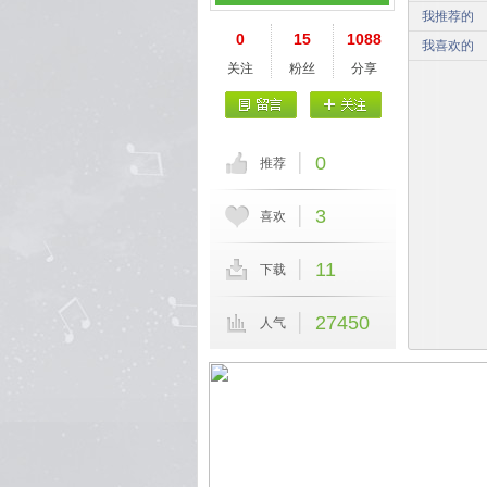
我推荐的
0
15
1088
我喜欢的
关注
粉丝
分享
0
推荐
3
喜欢
11
下载
27450
人气