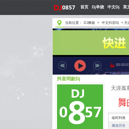
首页
Dj串烧
中文Dj
英文
当前位置：
DJ舞曲
>
中文抖音Dj
>
天涯
00:00
/
0
抖音同款Dj
天涯孤客D
临时列表
播放历史