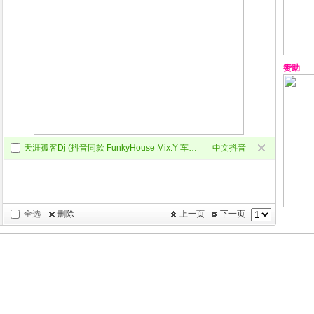
赞助
天涯孤客Dj (抖音同款 FunkyHouse Mix.Y 车载版)
中文抖音
Dj
全选
删除
上一页
下一页