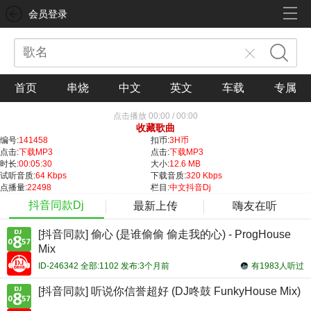
会员登录
首页
串烧
中文
英文
车载
专属
点击播放
00:00
/
00:00
收藏歌曲
编号:
141458
扣币:
3H币
点击:
下载MP3
点击:
下载MP3
时长:
00:05:30
大小:
12.6 MB
试听音质:
64 Kbps
下载音质:
320 Kbps
点播量:
22498
栏目:
中文抖音Dj
抖音同款Dj
最新上传
嗨友在听
[抖音同款] 偷心 (是谁偷偷 偷走我的心) - ProgHouse
Mix
ID-246342 全部:1102 发布:3个月前
有1983人听过
[抖音同款] 听说你信誉超好 (DJ咚鼓 FunkyHouse Mix)