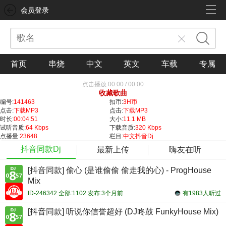
会员登录
首页
串烧
中文
英文
车载
专属
点击播放
00:00
/
00:00
收藏歌曲
编号:
141463
扣币:
3H币
点击:
下载MP3
点击:
下载MP3
时长:
00:04:51
大小:
11.1 MB
试听音质:
64 Kbps
下载音质:
320 Kbps
点播量:
23648
栏目:
中文抖音Dj
抖音同款Dj
最新上传
嗨友在听
[抖音同款] 偷心 (是谁偷偷 偷走我的心) - ProgHouse
Mix
ID-246342 全部:1102 发布:3个月前
有1983人听过
[抖音同款] 听说你信誉超好 (DJ咚鼓 FunkyHouse Mix)