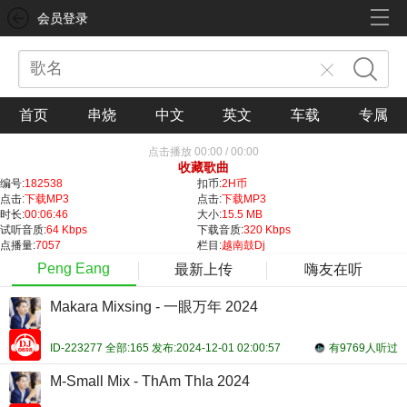
会员登录
首页
串烧
中文
英文
车载
专属
点击播放
00:00
/
00:00
收藏歌曲
编号:
182538
扣币:
2H币
点击:
下载MP3
点击:
下载MP3
时长:
00:06:46
大小:
15.5 MB
试听音质:
64 Kbps
下载音质:
320 Kbps
点播量:
7057
栏目:
越南鼓Dj
Peng Eang
最新上传
嗨友在听
Makara Mixsing - 一眼万年 2024
ID-223277 全部:165 发布:2024-12-01 02:00:57
有9769人听过
M-Small Mix - ThAm ThIa 2024