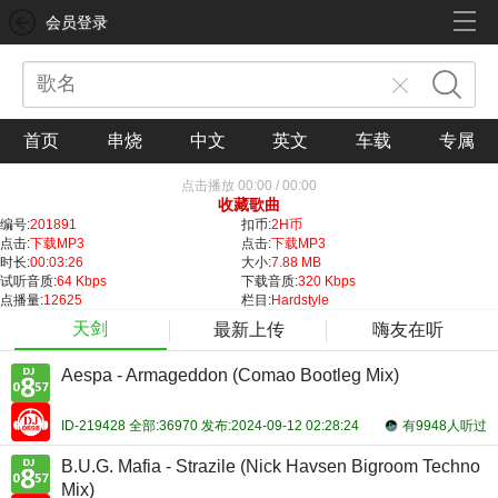
会员登录
首页
串烧
中文
英文
车载
专属
点击播放
00:00
/
00:00
收藏歌曲
编号:
201891
扣币:
2H币
点击:
下载MP3
点击:
下载MP3
时长:
00:03:26
大小:
7.88 MB
试听音质:
64 Kbps
下载音质:
320 Kbps
点播量:
12625
栏目:
Hardstyle
天剑
最新上传
嗨友在听
Aespa - Armageddon (Comao Bootleg Mix)
ID-219428 全部:36970 发布:2024-09-12 02:28:24
有9948人听过
B.U.G. Mafia - Strazile (Nick Havsen Bigroom Techno
Mix)