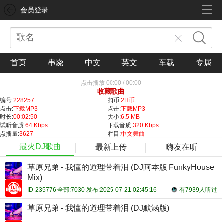
会员登录
首页
串烧
中文
英文
车载
专属
点击播放
00:00
/
00:00
收藏歌曲
编号:
228257
扣币:
2H币
点击:
下载MP3
点击:
下载MP3
时长:
00:02:50
大小:
6.5 MB
试听音质:
64 Kbps
下载音质:
320 Kbps
点播量:
3627
栏目:
中文舞曲
最火DJ歌曲
最新上传
嗨友在听
草原兄弟 - 我懂的道理带着泪 (DJ阿本版 FunkyHouse
Mix)
ID-235776 全部:7030 发布:2025-07-21 02:45:16
有7939人听过
草原兄弟 - 我懂的道理带着泪 (DJ默涵版)