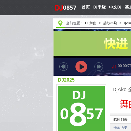
首页
Dj串烧
中文Dj
英文
当前位置：
DJ舞曲
>
越鼓串烧
>
DjA
00:00
/
7
DJ2025
DjAk
临时列表
播放历史