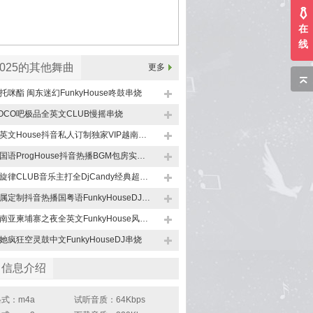
在
线
2025的其他舞曲
更多
托咪酯 闽东迷幻FunkyHouse咚鼓串烧
OCO吧极品全英文CLUB慢摇串烧
中英文House抖音私人订制独家VIP越南鼓上头串烧
全国语ProgHouse抖音热播BGM包房实录高品质串烧
全旋律CLUB音乐主打全DjCandy经典超嗨美妙绝伦串烧
专属定制抖音热播国粤语FunkyHouseDJ串烧
东南亚柬埔寨之夜全英文FunkyHouse风格DJ串烧
她疯狂空灵鼓中文FunkyHouseDJ串烧
曲信息介绍
式：m4a
试听音质：64Kbps