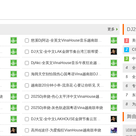
DJ
更多
慈溪Dj阿达-全英文VinaHouse音乐越南鼓专辑
1
美
2
C
奶茶 全英文Vina越南鼓包房DJ串烧
DJ大宝-全中文LAK金牌节奏台湾三联帮爱拼才会赢越南鼓MUSIC慢摇大碟
3
J串烧
DjAkc-全英文VinaHouse音乐午夜狂欢越南鼓靓碟mp3
4
摆靓碟
海阔天空别怕我伤心国粤语Vina越南鼓DJ串烧
5
辉岁月全粤语Vina越南鼓DJ串烧
越南鼓20分钟小串-流浪花 心要让你听见 天涯 兄弟
6
7
烧
2025Dj串烧-伤心太平洋中文VinaHouse越南鼓DJ串烧
8
为
-突然的自我中文VinaHouse越南鼓DJ串烧
2025Dj串烧-灰色轨迹国粤语Vina越南鼓串烧
舞
DJ大宝-全中文LAKHOUSE金牌节奏云宫迅音心系天下越南鼓MUSIC慢摇大碟
大宝-全中文VINA金牌节奏阿依莫越南鼓上劲风暴MUSIC慢摇大碟
高州dj波仔-为爱痴狂VianHouse越南鼓串烧
试听格