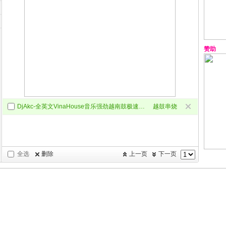
赞助
DjAkc-全英文VinaHouse音乐强劲越南鼓极速摇摆靓碟
越鼓串烧
全选
删除
上一页
下一页