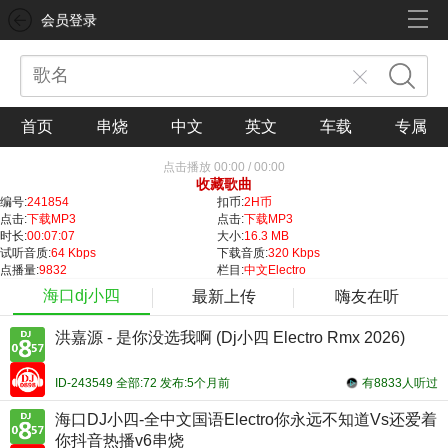
会员登录
首页
串烧
中文
英文
车载
专属
点击播放
00:00
/
00:00
收藏歌曲
编号:
241854
扣币:
2H币
点击:
下载MP3
点击:
下载MP3
时长:
00:07:07
大小:
16.3 MB
试听音质:
64 Kbps
下载音质:
320 Kbps
点播量:
9832
栏目:
中文Electro
海口dj小四
最新上传
嗨友在听
洪嘉源 - 是你没选我啊 (Dj小四 Electro Rmx 2026)
ID-243549 全部:72 发布:5个月前
有8833人听过
海口DJ小四-全中文国语Electro你永远不知道Vs还爱着
你抖音热播v6串烧