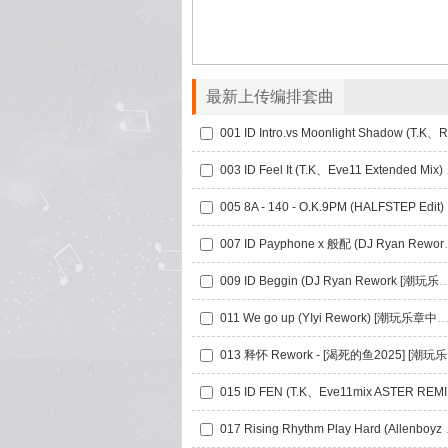
最新上传编排套曲
003 ID F
005 
007 ID Payphone 
009 ID Beggin (DJ Ryan Rework 
011 We go up (YIyi Rework) [潮玩乐章中文
013
015 
017 Rising Rh