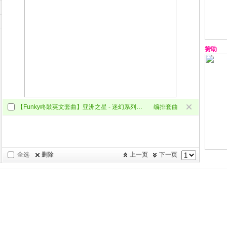
赞助
【Funky咚鼓英文套曲】亚洲之星 - 迷幻系列第一期 - Funky-bpm128
编排套曲
全选
删除
上一页
下一页