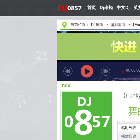
首页
Dj串烧
中文Dj
英文
当前位置：
DJ舞曲
>
编排套曲
>
【Fu
00:00
/
0
mix
临时列表
播放历史