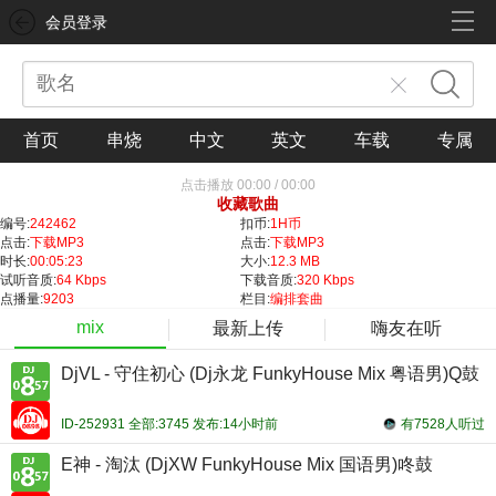
会员登录
首页
串烧
中文
英文
车载
专属
点击播放
00:00
/
00:00
收藏歌曲
编号:
242462
扣币:
1H币
点击:
下载MP3
点击:
下载MP3
时长:
00:05:23
大小:
12.3 MB
试听音质:
64 Kbps
下载音质:
320 Kbps
点播量:
9203
栏目:
编排套曲
mix
最新上传
嗨友在听
DjVL - 守住初心 (Dj永龙 FunkyHouse Mix 粤语男)Q鼓
ID-252931 全部:3745 发布:14小时前
有7528人听过
E神 - 淘汰 (DjXW FunkyHouse Mix 国语男)咚鼓