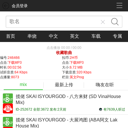
会员登录
首页
串烧
中文
英文
车载
专属
点击播放
00:00
/
00:00
收藏歌曲
编号:
246466
扣币:
2H币
点击:
下载MP3
点击:
下载MP3
时长:
00:02:56
大小:
6.72 MB
试听音质:
64 Kbps
下载音质:
320 Kbps
点播量:
8073
栏目:
英文Prog
mix
最新上传
嗨友在听
揽佬 SKAI ISYOURGOD - 八方来财 (SD VinaHouse
Mix)
ID-252672 全部:3672 发布:2天前
有7639人听过
揽佬 SKAI ISYOURGOD - 大展鸿图 (ABA阿文 Lak
House Mix)