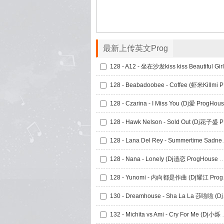
最新上传英文Prog
128 
128 
128 - Lana Del Rey -
128 - Nana - Lonely (Dj遗恋 Prog
128 - Y
130 - Dr
132 - Michita vs A