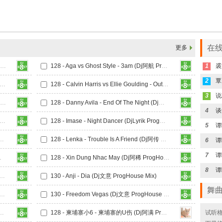
在线
更多
128 - A12 - 坐在沙发kiss kiss Beautiful Girls (北流DjAS ProgHouse Mix)
128 - Aga vs Ghost Style - 3am (Dj阿航 ProgHouse Mix 粤语)
1
2
- Beabadoobee - Coffee (虾米Killmi ProgHouse Mix)
128 - Calvin Harris vs Ellie Goulding - Outside (DjC7 ProgHouse Mix)
3
128 - Czarina - I Miss You (Dj爱 ProgHouse Mix 原乡鼓)
128 - Danny Avila - End Of The Night (Dj欢仔 ProgHouse Mix)
4
- Hawk Nelson - Sold Out (Dj花子盛 ProgHouse Mix)
128 - Imase - Night Dancer (DjLyrik ProgHouse Mix)
5
 Summertime Sadness (Dj啊陆 ProgHouse Mix)
128 - Lenka - Trouble Is A Friend (Dj阿传 ProgHouse Mix)
6
谭
7
House Mix)
128 - Xin Dung Nhac May (Dj阿稀 ProgHouse Mix)
8
unomi - 内向都是作曲 (Dj耀江 ProgHouse Mix 日语)
130 - Anji - Dia (Dj文意 ProgHouse Mix)
舞
eamhouse - Sha La La 莎啦啦 (Dj文意 ProgHouse Mix)
130 - Freedom Vegas (Dj文意 ProgHouse Mix)
mi - Cry For Me (Dj小烁 ProgHouse Mix)
128 - 柬埔寨小6 - 柬埔寨的U伤 (Dj阿满 ProngHouse Mix)
试听格