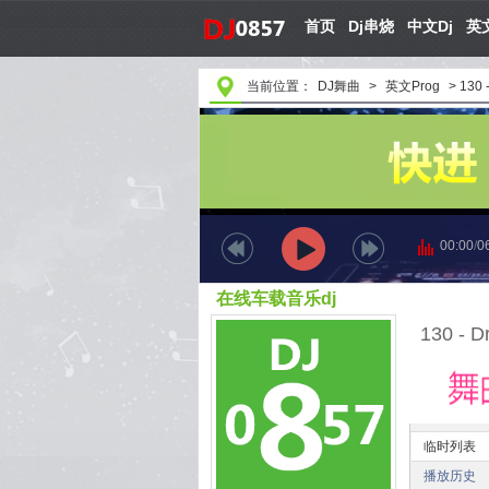
首页
Dj串烧
中文Dj
英文
当前位置：
DJ舞曲
>
英文Prog
>
130 
00:00
/
0
在线车载音乐dj
临时列表
播放历史