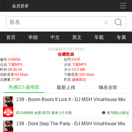
会员登录
首页
串烧
中文
英文
车载
专属
点击播放
00:00
/
00:00
收藏歌曲
编号:
249858
扣币:
2H币
点击:
下载MP3
点击:
下载MP3
时长:
00:06:44
大小:
15.4 MB
试听音质:
64 Kbps
下载音质:
320 Kbps
点播量:
7739
栏目:
越南鼓Dj
热播DJ-越南鼓
最新上传
嗨友在听
139 - Boom Boom ft Lick It - DJ MSH VinaHouse Mix
ID-249856 全部:4570 发布:1个月前
有7800人听过
139 - Dont Stop The Party - DJ MSH VinaHouse Mix