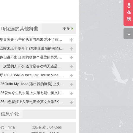
在
线
Dj优选的其他舞曲
更多
出现又离开 心中的执着与未来 忘不了你的爱 中文流行PG车载DJ串烧
别回眸末班车要开了 (东南亚最后的深情)Prog国粤语专辑车载DJ串烧
爱你但说不出口 你的吻像个温柔的符咒 中文国粤语流行PG车载DJ串烧
第一次爱的人 不知道你是喜欢晴天还是喜欢雨天中文流行LAK弹跳节奏车载DJ串烧
小厅130-135KBounce Lak House Vina House紧凑高端现场歌路DJ串烧
2026Outta My Head(滚出我的脑袋) 上头第七期中英文FKHOUS咚鼓车载DJ串烧
2026爱你今生到永远上头第七期中英文HOUS混搭车载DJ串烧
2026白色妖姬上头第七期全英文女唱FKHOUSE迷幻鼓车载DJ串烧
曲信息介绍
式：m4a
试听音质：64Kbps