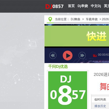
首页
Dj串烧
中文Dj
英文
当前位置：
DJ舞曲
>
车载串烧
>
20
00:00
/
6
千问Dj优选
临时列表
播放历史