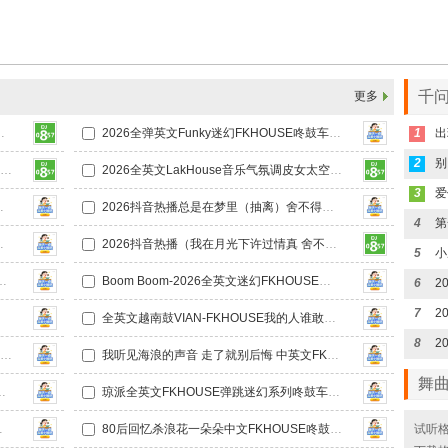
千问
更多
5首抖音主打歌给力商业DJ串烧
2026全弹英文Funky迷幻FKHOUSE咚鼓车载DJ串烧
1
2
2026全英文LakHouse音乐气氛说唱超弹太空之旅弹跳鼓DJ串烧
2026全英文LakHouse音乐气氛调皮女太空之旅弹跳鼓DJ串烧
3
USE空灵鼓车载DJ串烧
2026抖音热播总是在梦里（抽离）舍不得的他他他中文FKHOUSE空灵鼓车载DJ串烧
4
歌中文国语Prog车载DJ串烧
2026抖音热播（我在月光下许过情真 舍不得的他他他）中文Electro说唱旋律串烧
5
鼓节奏VINAHOUSE车载DJ串烧
Boom Boom-2026全英文迷幻FKHOUSE咚鼓车载DJ串烧
6
7
J串烧
全英文越南鼓VIAN-FKHOUSE我的人谁敢动 你敢动吗车载DJ串烧
8
忘了你 忘了我 如果最后不是你中文FKHOUSEQ鼓车载DJ串烧
我听见海浪的声音 走了就别后悔 中英文FKHOUSE空灵鼓车载DJ串烧
舞
遇中文LAKHOUSE弹鼓车载DJ串烧
琼派全英文FKHOUSE弹跳迷幻系列咚鼓车载DJ串烧
SE咚鼓车载DJ串烧
80后回忆杀浪花一朵朵中文FKHOUSE咚鼓车载DJ串烧
试听格