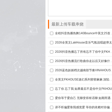
最新上传车载串烧
全程抖音热播热舞140Bounce中英文2
2026抖音热播忘了所有忘不了你中文FKHO
2026抖音热播流行歌曲你走以后又好像什么都没改变 张三的
2026蓝色妖姬档次越南
全英文FKHOUSE迷幻系列密密麻麻.深陷爱河车载D
爱你等于爱自己 无聊变得有话聊 如期而
讲不听偏爱靠我感觉爱 等你的依赖对你偏爱中英文FKHOU