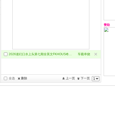
赞助
2026迷幻口水上头第七期全英文FKHOUS咚鼓车载DJ串烧
车载串烧
全选
删除
上一页
下一页