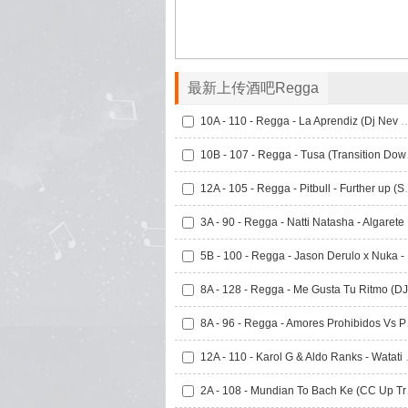
最新上传酒吧Regga
10A - 110 - Regga - La Aprendiz 
10B - 1
12A - 105 - Regga -
3A - 
5B -
8A - 96 - R
12A - 110 - Kar
2A - 108 -