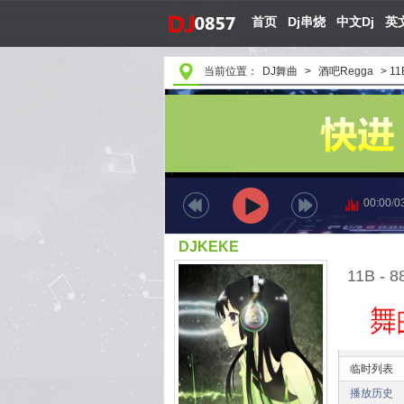
首页
Dj串烧
中文Dj
英文
当前位置：
DJ舞曲
>
酒吧Regga
>
11
00:00
/
0
DJKEKE
临时列表
播放历史