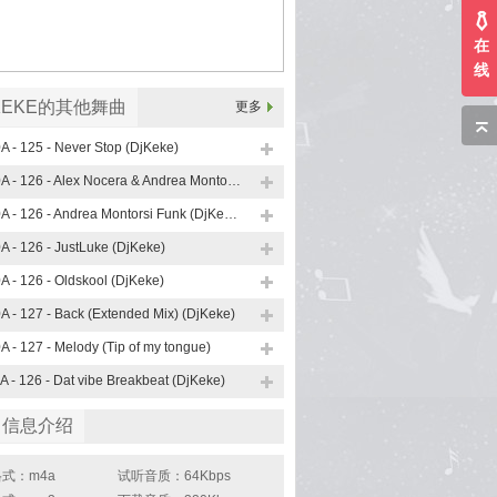
在
线
KEKE的其他舞曲
更多
A - 125 - Never Stop (DjKeke)
10A - 126 - Alex Nocera & Andrea Montorsi Funk (Extended Mix)
10A - 126 - Andrea Montorsi Funk (DjKeke)
A - 126 - JustLuke (DjKeke)
A - 126 - Oldskool (DjKeke)
A - 127 - Back (Extended Mix) (DjKeke)
A - 127 - Melody (Tip of my tongue)
A - 126 - Dat vibe Breakbeat (DjKeke)
曲信息介绍
式：m4a
试听音质：64Kbps