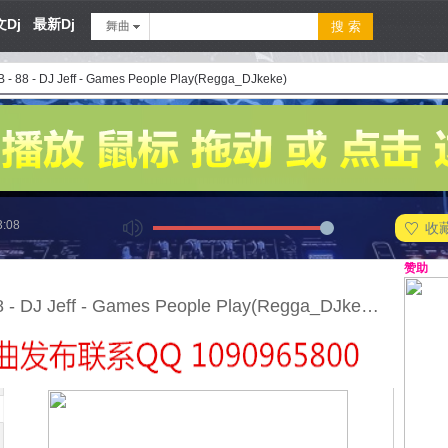
Dj
最新Dj
舞曲
B - 88 - DJ Jeff - Games People Play(Regga_DJkeke)
3:08
收
赞助
11B - 88 - DJ Jeff - Games People Play(Regga_DJkeke)