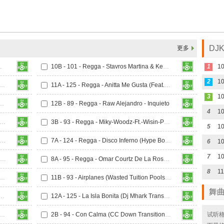
DJ
更多
(Dj Nev Rumbatom)
10B - 101 - Regga - Stavros Martina & Kevin D Remix
1
10
2
07 - Regga - Tusa (Transition Down Edit)
11A - 125 - Regga - Anitta Me Gusta (Feat. Cardi B & Myke Towers)
3
 Pitbull - Further up (Sak Noel Remix)
12B - 89 - Regga - Raw Alejandro - Inquieto
4
10
90 - Regga - Natti Natasha - Algarete (DjBuba Intro Break)
3B - 93 - Regga - Miky-Woodz-Ft.-Wisin-Provocame
5
10
 100 - Regga - Jason Derulo x Nuka - Love Not War
7A - 124 - Regga - Disco Inferno (Hype Boyz Guaracha Edit)
6
10
7
10
8A - 128 - Regga - Me Gusta Tu Ritmo (DJ Jeff Hype Bootleg)
8A - 95 - Regga - Omar Courtz De La Rose & Haze - Kyoto
8
11
egga - Amores Prohibidos Vs Por Que Lloras Dj Jesus Olivera
11B - 93 - Airplanes (Wasted Tuition Poolside Remix)_Regga
舞
ol G & Aldo Ranks - Watati (Intro Clean)_Regga
12A - 125 - La Isla Bonita (Dj Mhark Transition Edit)_Regga
 Mundian To Bach Ke (CC Up Transition 100-108)_Regga
2B - 94 - Con Calma (CC Down Transition 126-94)_Regga
试听格