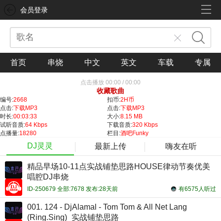
会员登录
首页
串烧
中文
英文
车载
专属
点击播放
00:00
/
00:00
收藏歌曲
编号:
2668
扣币:
2H币
点击:
下载MP3
点击:
下载MP3
时长:
00:03:33
大小:
8.15 MB
试听音质:
64 Kbps
下载音质:
320 Kbps
点播量:
18280
栏目:
酒吧Funky
DJ灵灵
最新上传
嗨友在听
精品早场10-11点实战铺垫思路HOUSE律动节奏优美
唱腔DJ串烧
ID-250679 全部:7678 发布:28天前
有6575人听过
001. 124 - DjAlamal - Tom Tom & All Net Lang
(Ring.Sing)_实战铺垫思路