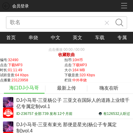
会员登录
首页
串烧
中文
英文
车载
专属
点击播放
00:00
/
00:00
收藏歌曲
编号:
32490
扣币:
10H币
点击:
下载MP3
点击:
下载MP3
时长:
01:11:49
大小:
164 MB
试听音质:
64 Kbps
下载音质:
320 Kbps
点播量:
23123958
栏目:
中外串烧
海口DJ小马哥
最新上传
嗨友在听
DJ小马哥-三亚杨公子 三亚文在国际人的道路上业绩千
亿专属定制vol.1
ID-236757 全部:739 发布:12个月前
有126532人听过
DJ小马哥-三亚有束光 那便是星光(杨公子专属定
制)vol.4