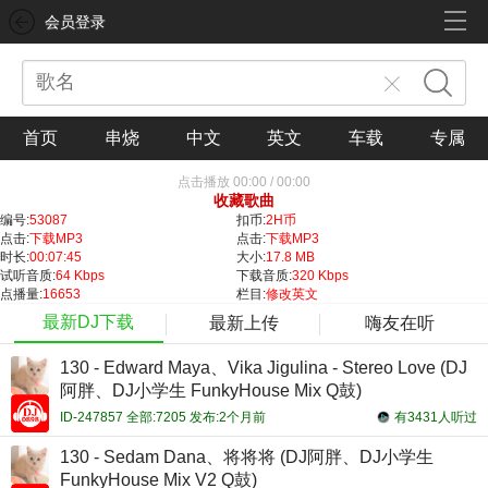
会员登录
首页
串烧
中文
英文
车载
专属
点击播放
00:00
/
00:00
收藏歌曲
编号:
53087
扣币:
2H币
点击:
下载MP3
点击:
下载MP3
时长:
00:07:45
大小:
17.8 MB
试听音质:
64 Kbps
下载音质:
320 Kbps
点播量:
16653
栏目:
修改英文
最新DJ下载
最新上传
嗨友在听
130 - Edward Maya、Vika Jigulina - Stereo Love (DJ
阿胖、DJ小学生 FunkyHouse Mix Q鼓)
ID-247857 全部:7205 发布:2个月前
有3431人听过
130 - Sedam Dana、将将将 (DJ阿胖、DJ小学生
FunkyHouse Mix V2 Q鼓)