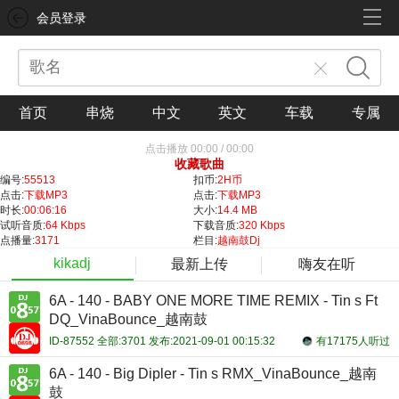
会员登录
首页
串烧
中文
英文
车载
专属
点击播放
00:00
/
00:00
收藏歌曲
编号:
55513
扣币:
2H币
点击:
下载MP3
点击:
下载MP3
时长:
00:06:16
大小:
14.4 MB
试听音质:
64 Kbps
下载音质:
320 Kbps
点播量:
3171
栏目:
越南鼓Dj
kikadj
最新上传
嗨友在听
6A - 140 - BABY ONE MORE TIME REMIX - Tin s Ft
DQ_VinaBounce_越南鼓
ID-87552 全部:3701 发布:2021-09-01 00:15:32
有17175人听过
6A - 140 - Big Dipler - Tin s RMX_VinaBounce_越南
鼓