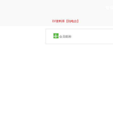
首
DJ资料库
【Dj电台】
音乐专题
DJ观察
DJ软件
DJ打包
会员昵称
DJ频道
DJ社区