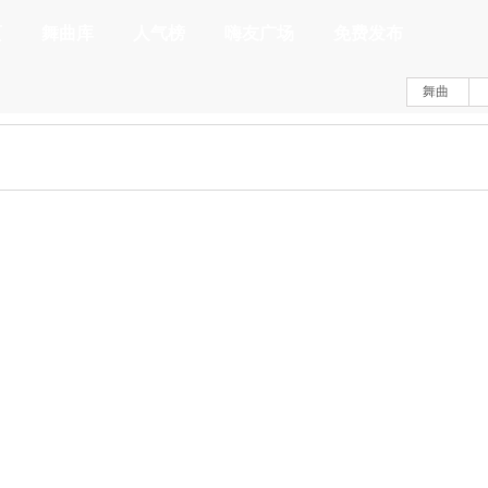
页
舞曲库
人气榜
嗨友广场
免费发布
舞曲