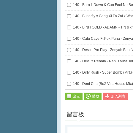
140 - Desce Pro Play - Zenyah Beat
140 - Devil ft Rebola - Ran B VinaHo
140 - Dirty Rush - Super Bomb (Mr
140 - Dont Cha (BoZ VinaHouse Mix)
全选
播放
加入列表
留言板