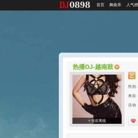
首页
舞曲库
人气
热播DJ-越南鼓
性别
来自
活动：2
当前离线