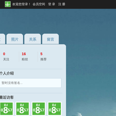
欢迎您登录！
会员空间
登 录
注 册
过
照片
关系
留言
0
16
5
关注
粉丝
推荐
个人介绍
◆
◆
暂时没有签名...
VINAHOUSE
最近访客