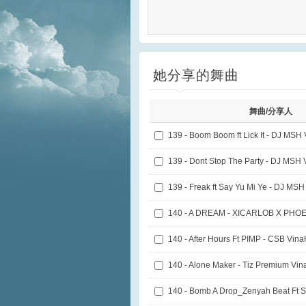
她分享的舞曲
舞曲/分享人
139 - Boom Boom ft Lick It - DJ MSH
139 - Dont Stop The Party - DJ MSH
139 - Freak ft Say Yu Mi Ye - DJ MS
140 - A DREAM - XICARLOB X PHOE
140 - After Hours Ft PIMP - CSB Vin
140 - Alone Maker - Tiz Premium Vi