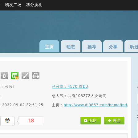
榜
嗨友广场
积分换礼
主页
动态
推荐
分享
听
：小姐姐
已分享：4570 首DJ
：
总人气：共有108272人次访问
022-09-02 22:51:25
主页：
http://www.dj0857.com/home/index/
18