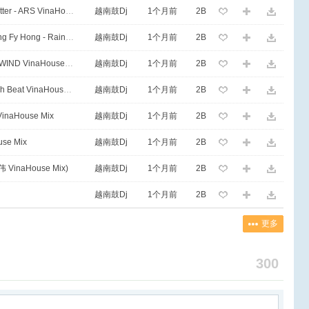
140 - Burn It Down & Can Feel No Better - ARS VinaHouse Mix
越南鼓Dj
1个月前
2B
140 - Butterfly x Gong Xi Fa Zai x Wang Fy Hong - Rain BeNz VinaHouse Mix
越南鼓Dj
1个月前
2B
140 - BìNH GOLD - ADAMN - TIN s x WIND VinaHouse Mix
越南鼓Dj
1个月前
2B
140 - Catu Caye Ft Pok Puna - Zenyah Beat VinaHouse Mix
越南鼓Dj
1个月前
2B
 VinaHouse Mix
越南鼓Dj
1个月前
2B
use Mix
越南鼓Dj
1个月前
2B
朝伟 VinaHouse Mix)
越南鼓Dj
1个月前
2B
越南鼓Dj
1个月前
2B
更多
300