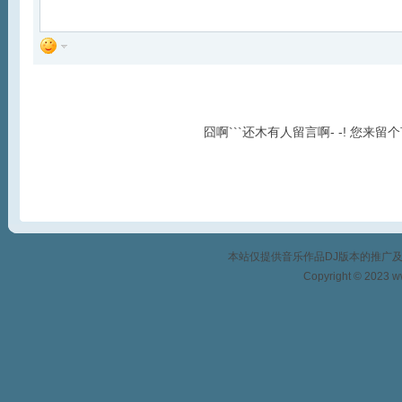
囧啊```还木有人留言啊- -! 您来留
本站仅提供音乐作品DJ版本的推广
Copyright © 2023 w