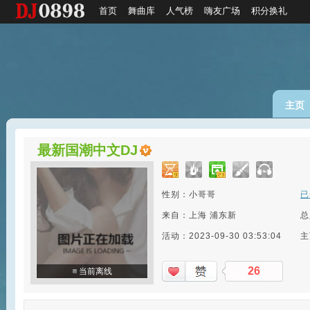
首页
舞曲库
人气榜
嗨友广场
积分换礼
主页
最新国潮中文DJ
性别：小哥哥
已
来自：上海 浦东新
总
活动：2023-09-30 03:53:04
主
26
当前离线