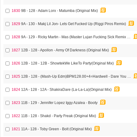
1830
9B - 128 - Adam Lorx - Matumba (Original Mix)
1829
9A - 130 - Makj Lil Jon- Lets Get Fucked Up (Riggi Piros Remix)
1828
9A - 129 - Ricky Martin - Mas (Master Lujan Fucking Sick Remix Extended)
1827
12B - 128 - Apollon - Army Of Darkness (Original Mix)
1826
12B - 128 - 12B - ShowtekWe LikeTo Party(Original Mix)
1825
12B - 128 - (Mash-Up Edm)BPM128.00+4=Hardwell - Dare You （Tiesto twoloud Remix）
1824
12A - 128 - 12A - ShakiraDare (La-La-La)(Original Mix)
1823
11B - 129 - Jennifer Lopez Iggy Azalea - Booty
1822
11B - 128 - Shakd - Party Freak (Original Mix)
1821
11A - 128 - Toby Green - Bolt (Original Mix)