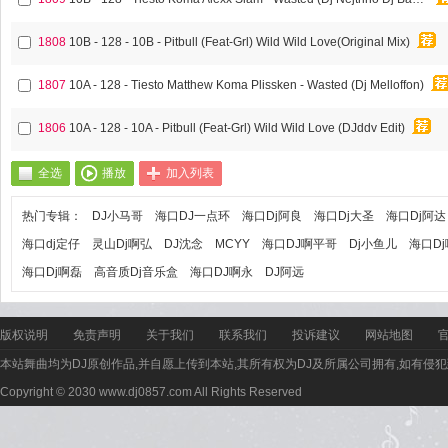
1808
10B - 128 - 10B - Pitbull (Feat-Grl) Wild Wild Love(Original Mix)
1807
10A - 128 - Tiesto Matthew Koma Plissken - Wasted (Dj Melloffon)
1806
10A - 128 - 10A - Pitbull (Feat-Grl) Wild Wild Love (DJddv Edit)
全选
播放
加入列表
热门专辑：
DJ小马哥
海口DJ一点环
海口Dj阿良
海口Dj大圣
海口Dj阿达
海口dj定仔
灵山Dj啊弘
DJ沈念
MCYY
海口DJ啊平哥
Dj小鱼儿
海口D
海口Dj啊磊
高音质Dj音乐盒
海口DJ啊永
DJ阿远
版权说明
免责声明
关于我们
联系我们
投诉建议
网站地图
本站舞曲均为DJ原创作品,并自愿上传到本站,其所有权为DJ及所属公司拥有,如有侵犯
Copyright © 2030 www.dj0857.com All Rights Reserved