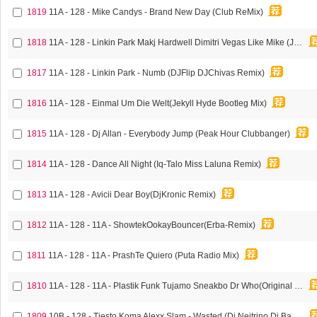
1819
11A - 128 - Mike Candys - Brand New Day (Club ReMix)
1818
11A - 128 - Linkin Park Makj Hardwell Dimitri Vegas Like Mike (Jenil Edit)
1817
11A - 128 - Linkin Park - Numb (DJFlip DJChivas Remix)
1816
11A - 128 - Einmal Um Die Welt(Jekyll Hyde Bootleg Mix)
1815
11A - 128 - Dj Allan - Everybody Jump (Peak Hour Clubbanger)
1814
11A - 128 - Dance All Night (Iq-Talo Miss Laluna Remix)
1813
11A - 128 - Avicii Dear Boy(DjKronic Remix)
1812
11A - 128 - 11A - ShowtekOokayBouncer(Erba-Remix)
1811
11A - 128 - 11A - PrashTe Quiero (Puta Radio Mix)
1810
11A - 128 - 11A - Plastik Funk Tujamo Sneakbo Dr Who(Original Mix)
1809
10B - 128 - Tiesto Koma Alexx Slam - Wasted (Dj Nejtrino Dj Baur )