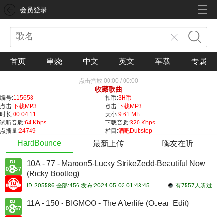
会员登录
首页
串烧
中文
英文
车载
专属
点击播放
00:00
/
00:00
收藏歌曲
编号:
115658
扣币:
3H币
点击:
下载MP3
点击:
下载MP3
时长:
00:04:11
大小:
9.61 MB
试听音质:
64 Kbps
下载音质:
320 Kbps
点播量:
24749
栏目:
酒吧Dubstep
HardBounce
最新上传
嗨友在听
10A - 77 - Maroon5-Lucky StrikeZedd-Beautiful Now
(Ricky Bootleg)
ID-205586 全部:456 发布:2024-05-02 01:43:45
有7557人听过
11A - 150 - BIGMOO - The Afterlife (Ocean Edit)