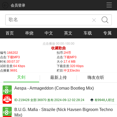
会员登录
首页
串烧
中文
英文
车载
专属
点击播放
00:00
/
00:00
收藏歌曲
编号:
166202
扣币:
2H币
点击:
下载MP3
点击:
下载MP3
时长:
00:07:37
大小:
17.4 MB
试听音质:
64 Kbps
下载音质:
320 Kbps
点播量:
9691
栏目:
中文Electro
天剑
最新上传
嗨友在听
Aespa - Armageddon (Comao Bootleg Mix)
ID-219428 全部:36970 发布:2024-09-12 02:28:24
有9948人听过
B.U.G. Mafia - Strazile (Nick Havsen Bigroom Techno
Mix)