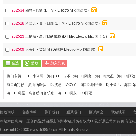
252534
郭静 - 心墙 (DjFMix Electro Mix 国语女)
252528
蒋雪儿 - 莫问归期 (DjFMix Electro Mix 国语女)
252523
王艳薇 - 离开我的依赖 (DjFMix Electro Mix 国语女)
252509
大头针 - 英雄泪 (Dj柏林 Electro Mix 国语男)
全选
播放
加入列表
热门专辑：
DJ小马哥
海口DJ一点环
海口Dj阿良
海口Dj大圣
海口Dj阿达
海口dj定仔
灵山Dj啊弘
DJ沈念
MCYY
海口DJ啊平哥
Dj小鱼儿
海口D
海口Dj啊磊
高音质Dj音乐盒
海口DJ啊永
DJ阿远
版权说明
免责声明
关于我们
联系我们
投诉建议
网站地图
本站舞曲均为DJ原创作品,并自愿上传到本站,其所有权为DJ及所属公司拥有,如有侵犯
Copyright © 2030 www.dj0857.com All Rights Reserved