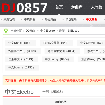
首页
舞曲库
人气榜
最新动态
串烧舞曲
外文舞曲
早场暖场
中文舞曲
当前位置：
DJ舞曲
>
中文Electro
>
最新中文Electro
中文Dance（863）
Funky空灵鼓（648）
中文Q鼓Mix（67）
沈阳风中文Dj（3009）
越南鼓中文Dj（4034）
修改中文Dj（7
国潮中文Dj（7313）
中文Funky（8464）
国会鼓Prog（297
中文bourne（1751）
友情提醒：由于舞曲分类刚刚开放，站里大部分舞曲还在处理中，所以分类中只
中文Electro
全部（25038）
舞曲名字