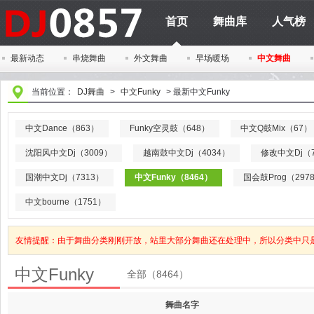
首页
舞曲库
人气榜
最新动态
串烧舞曲
外文舞曲
早场暖场
中文舞曲
当前位置：
DJ舞曲
>
中文Funky
>
最新中文Funky
中文Dance（863）
Funky空灵鼓（648）
中文Q鼓Mix（67）
沈阳风中文Dj（3009）
越南鼓中文Dj（4034）
修改中文Dj（7
国潮中文Dj（7313）
中文Funky（8464）
国会鼓Prog（297
中文bourne（1751）
友情提醒：由于舞曲分类刚刚开放，站里大部分舞曲还在处理中，所以分类中只
中文Funky
全部（8464）
舞曲名字