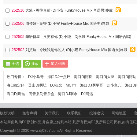
252510
大笨 - 勇往直前 (Dj小安 FunkyHouse Mix 粤语男)咚鼓
252506
周传雄 - 黄昏 (Dj小安 FunkyHouse Mix 国语男)咚鼓
252505
华语群星 - 只要有你 (Dj小瑾、Dj永胜 FunkyHouse Mix 国语合唱)咚鼓
252502
刘艾迪 - 今晚我是你的人 (Dj小瑾 FunkyHouse Mix 国语女)咚鼓
全选
播放
加入列表
热门专辑：
DJ小马哥
海口DJ一点环
海口Dj阿良
海口Dj大圣
海口Dj阿达
海口dj定仔
灵山Dj啊弘
DJ沈念
MCYY
海口DJ啊平哥
Dj小鱼儿
海口D
海口Dj啊磊
高音质Dj音乐盒
海口DJ啊永
DJ阿远
版权说明
免责声明
关于我们
联系我们
投诉建议
网站地图
本站舞曲均为DJ原创作品,并自愿上传到本站,其所有权为DJ及所属公司拥有,如有侵犯
Copyright © 2030 www.dj0857.com All Rights Reserved