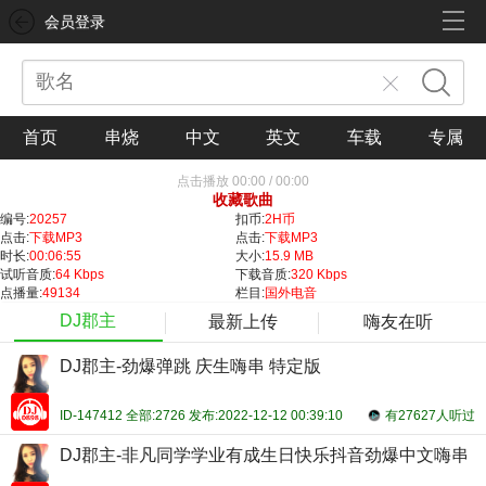
会员登录
首页
串烧
中文
英文
车载
专属
点击播放
00:00
/
00:00
收藏歌曲
编号:
20257
扣币:
2H币
点击:
下载MP3
点击:
下载MP3
时长:
00:06:55
大小:
15.9 MB
试听音质:
64 Kbps
下载音质:
320 Kbps
点播量:
49134
栏目:
国外电音
DJ郡主
最新上传
嗨友在听
DJ郡主-劲爆弹跳 庆生嗨串 特定版
ID-147412 全部:2726 发布:2022-12-12 00:39:10
有27627人听过
DJ郡主-非凡同学学业有成生日快乐抖音劲爆中文嗨串