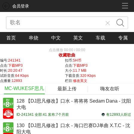
会员登录
首页
串烧
中文
英文
车载
专属
点击播放
00:00
/
00:00
收藏歌曲
编号:
241341
扣币:
5H币
点击:
下载MP3
点击:
下载MP3
时长:
20:20:47
大小:
11.7 MB
试听音质:
64 Kbps
下载音质:
320 Kbps
点播量:
12893
栏目:
修改英文
MC-WUKESF思凡
最新上传
嗨友在听
128 【DJ思凡修改】口水 - 将将将 Sedam Dana - 沈阳
大电
ID-241341 全部:41 发布:7个月前
有12893人听过
130 【DJ思凡修改】口水 - 海口巴赛DJ单曲 X.T.C - 沈
阳大电