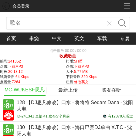
会员登录
首页
串烧
中文
英文
车载
专属
点击播放
00:00
/
00:00
收藏歌曲
编号:
241352
扣币:
5H币
点击:
下载MP3
点击:
下载MP3
时长:
20:18:12
大小:
5.77 MB
试听音质:
64 Kbps
下载音质:
320 Kbps
点播量:
7264
栏目:
修改英文
MC-WUKESF思凡
最新上传
嗨友在听
128 【DJ思凡修改】口水 - 将将将 Sedam Dana - 沈阳
大电
ID-241341 全部:41 发布:7个月前
有12870人听过
130 【DJ思凡修改】口水 - 海口巴赛DJ单曲 X.T.C - 沈
阳大电