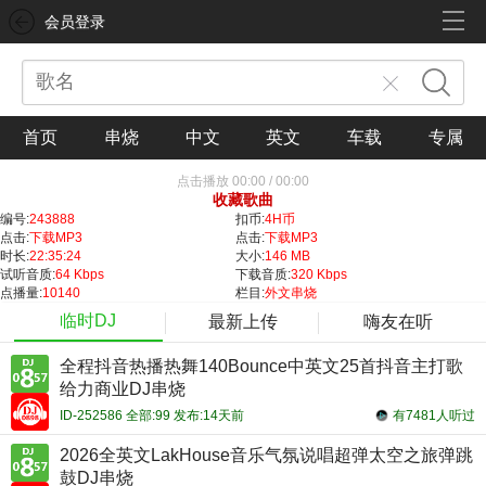
会员登录
首页
串烧
中文
英文
车载
专属
点击播放
00:00
/
00:00
收藏歌曲
编号:
243888
扣币:
4H币
点击:
下载MP3
点击:
下载MP3
时长:
22:35:24
大小:
146 MB
试听音质:
64 Kbps
下载音质:
320 Kbps
点播量:
10140
栏目:
外文串烧
临时DJ
最新上传
嗨友在听
全程抖音热播热舞140Bounce中英文25首抖音主打歌
给力商业DJ串烧
ID-252586 全部:99 发布:14天前
有7481人听过
2026全英文LakHouse音乐气氛说唱超弹太空之旅弹跳
鼓DJ串烧