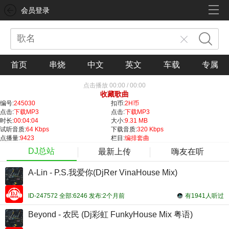
会员登录
首页
串烧
中文
英文
车载
专属
点击播放
00:00
/
00:00
收藏歌曲
编号:
245030
扣币:
2H币
点击:
下载MP3
点击:
下载MP3
时长:
00:04:04
大小:
9.31 MB
试听音质:
64 Kbps
下载音质:
320 Kbps
点播量:
9423
栏目:
编排套曲
DJ总站
最新上传
嗨友在听
A-Lin - P.S.我爱你(DjRer VinaHouse Mix)
ID-247572 全部:6246 发布:2个月前
有1941人听过
Beyond - 农民 (Dj彩虹 FunkyHouse Mix 粤语)