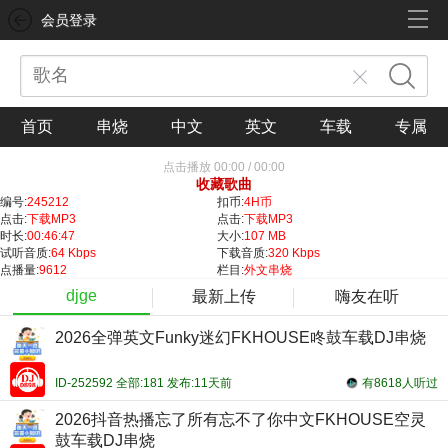
会员登录
首页
串烧
中文
英文
车载
专属
点击播放
00:00
/
00:00
收藏歌曲
编号:
245212
扣币:
4H币
点击:
下载MP3
点击:
下载MP3
时长:
00:46:47
大小:
107 MB
试听音质:
64 Kbps
下载音质:
320 Kbps
点播量:
9612
栏目:
外文串烧
djge
最新上传
嗨友在听
2026全弹英文Funky迷幻FKHOUSE咚鼓车载DJ串烧
ID-252592 全部:181 发布:11天前
有8618人听过
2026抖音热播忘了所有忘不了你中文FKHOUSE空灵
鼓车载DJ串烧