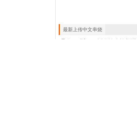
最新上传中文串烧
海口D
海口DJ啊育-2
2026潮湿的心经典老歌再现中文Funky咚鼓D
2026背叛情歌经典老歌再现中文Funky咚鼓D
好想再爱你 可是你已
当车灯消失在黑夜尽头 我们的世界从此没有以后 为他疯狂 中文流行歌
没有关系我们只是朋友 所以不会有分开的理由 中文流行歌曲
2026抖音热播 如果没
2026越南鼓茶水VINAHPUSE串烧