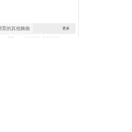
啊育的其他舞曲
更多
海口DJ啊育-2026专为婷婷打造迷幻普洱茶系列Lak-FunkyHouse咚鼓DJ串烧
海口DJ啊育-2026专为婷婷打造迷幻水调上头等舱咚鼓DJ串烧
海口DJ啊育-2026打造第二季迷幻上头Q鼓DJ串烧
海口DJ啊育-2026超嗨LAK-VINA全弹英文DJ小串烧
海囗DJ啊育-2024专为婷婷私人订制抖音热门歌曲若月亮还没来-爱你抖音Electro串烧
海口DJ啊育-专为王总私人订制抖音Electro音乐专属串烧
海口DJ啊育-专为婷婷打造（身骑白马_偷心）抖音新歌老歌热播舞曲
海口DJ啊育-2024中英文House多种风格混搭节奏往上跳v2
曲信息介绍
式：m4a
试听音质：64Kbps