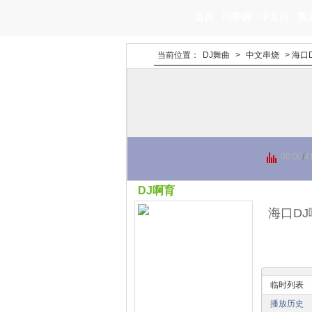
首页
Dj串烧
中文Dj
英文
当前位置：
DJ舞曲
>
中文串烧
>
海口D
00:00
/
4
DJ啊育
临时列表
播放历史