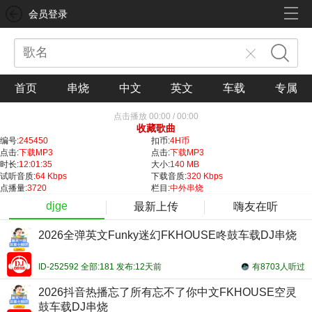
会员登录
首页
串烧
中文
英文
车载
专属
点击播放
00:00
/
00:00
收藏歌曲
编号:
245450
扣币:
4H币
点击:
下载MP3
点击:
下载MP3
时长:
12:01:35
大小:
140 MB
试听音质:
64 Kbps
下载音质:
320 Kbps
点播量:
3720
栏目:
中外串烧
djge
最新上传
嗨友在听
2026全弹英文Funky迷幻FKHOUSE咚鼓车载DJ串烧
ID-252592 全部:181 发布:12天前
有8703人听过
2026抖音热播忘了所有忘不了你中文FKHOUSE空灵
鼓车载DJ串烧