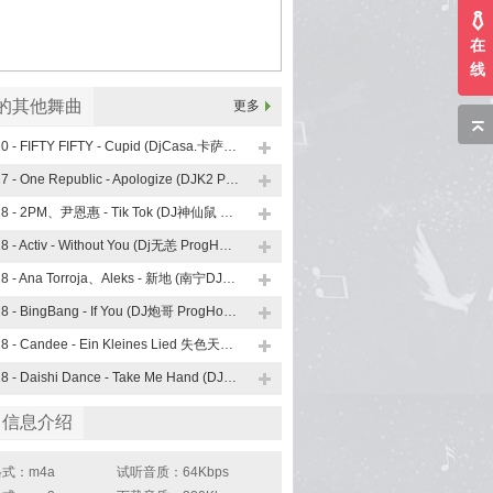
在
线
x的其他舞曲
更多
120 - FIFTY FIFTY - Cupid (DjCasa.卡萨 ProgHouse Mix)
127 - One Republic - Apologize (DJK2 ProgHouse Mix)
128 - 2PM、尹恩惠 - Tik Tok (DJ神仙鼠 ProgHouse Mix)
128 - Activ - Without You (Dj无恙 ProgHouse Mix 无心睡眠鼓)
128 - Ana Torroja、Aleks - 新地 (南宁DJ星少 ProgHouse Mix)
128 - BingBang - If You (DJ炮哥 ProgHouse Mix)
128 - Candee - Ein Kleines Lied 失色天空 (DJK2 ProgHouse Mix)
128 - Daishi Dance - Take Me Hand (DJRichz ProgHouse Mix)
曲信息介绍
式：m4a
试听音质：64Kbps