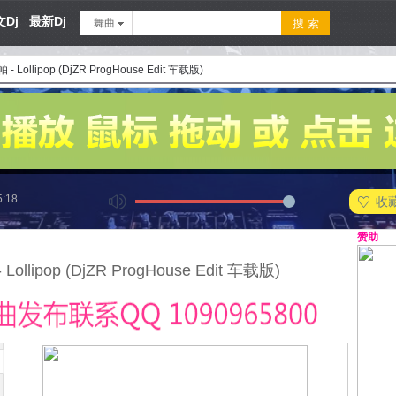
Dj
最新Dj
舞曲
- Lollipop (DjZR ProgHouse Edit 车载版)
5:18
收
赞助
Lollipop (DjZR ProgHouse Edit 车载版)