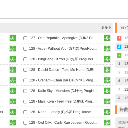
mi
更多
- FIFTY FIFTY - Cupid (DjCasa.卡萨 ProgHouse Mix)
127 - One Republic - Apologize (DJK2 ProgHouse Mix)
1
2
恩惠 - Tik Tok (DJ神仙鼠 ProgHouse Mix)
128 - Activ - Without You (Dj无恙 ProgHouse Mix 无心睡眠鼓)
3
- Ana Torroja、Aleks - 新地 (南宁DJ星少 ProgHouse Mix)
128 - BingBang - If You (DJ炮哥 ProgHouse Mix)
4
128 - Candee - Ein Kleines Lied 失色天空 (DJK2 ProgHouse Mix)
128 - Daishi Dance - Take Me Hand (DJRichz ProgHouse Mix)
5
m、Rihanna - Love The Way You Lie (福乍DJ阿乐 ProgHouse Mix)
128 - Graham - Chan Bar De (Mr.KK ProgHouse Mix)
6
7
128 - Jason Chen - Good Time (DJFong ProgHouse Mix)
128 - Katie Sky - Monsters (DJ十七 ProgHouse Mix)
8
 Song (DJAM ProgHouse Mix)
128 - Marc Korn - Feel Free (DJKkk ProgHouse Mix 国会鼓)
舞
x)
128 - Nana - Lonely (Dj小罗 ProgHouse Mix)
ouse Mix)
128 - Owl City、Carly Rae Jepsen - Good Time (DJ十七 ProgHouse Mix)
试听格