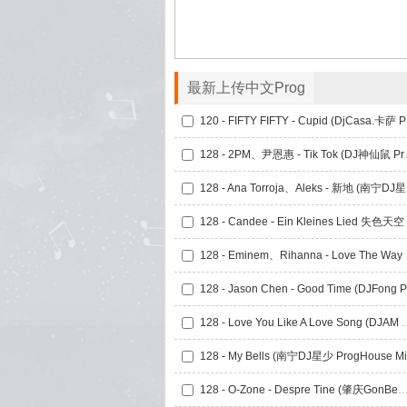
最新上传中文Prog
120 
128 - 2PM、尹
128 
128 - Emine
128 - Love You Like A Love
128 - My Bells (南宁DJ星少 ProgHouse Mi
128 - O-Zone - Despre Tine (肇庆GonBe拾三 ProgH