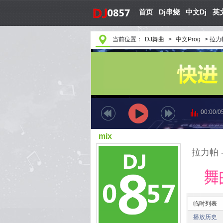
首页
Dj串烧
中文Dj
英文
当前位置：
DJ舞曲
>
中文Prog
>
拉力帕 
00:00
/
0
mix
拉力帕 - 
临时列表
播放历史