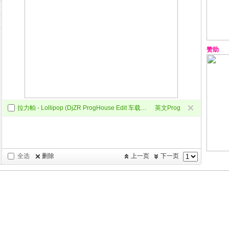
赞助
拉力帕 - Lollipop (DjZR ProgHouse Edit 车载版)
英文Prog
全选
删除
上一页
下一页