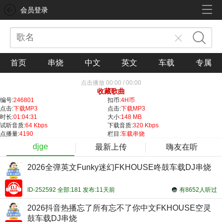
会员登录
首页
串烧
中文
英文
车载
专属
点击播放
00:00
/
00:00
收藏歌曲
编号:
246801
扣币:
4H币
点击:
下载MP3
点击:
下载MP3
时长:
01:04:31
大小:
148 MB
试听音质:
64 Kbps
下载音质:
320 Kbps
点播量:
4190
栏目:
车载串烧
djge
最新上传
嗨友在听
2026全弹英文Funky迷幻FKHOUSE咚鼓车载DJ串烧
ID-252592 全部:181 发布:11天前
有8652人听过
2026抖音热播忘了所有忘不了你中文FKHOUSE空灵
鼓车载DJ串烧