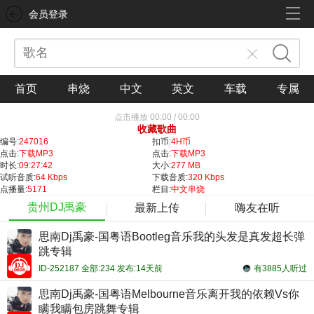
会员登录
首页
串烧
中文
英文
车载
专属
点击播放
00:00
/
00:00
收藏歌曲
编号:
247016
扣币:
4H币
点击:
下载MP3
点击:
下载MP3
时长:
09:27:42
大小:
277 MB
试听音质:
64 Kbps
下载音质:
320 Kbps
点播量:
5171
栏目:
中文串烧
贵州DJ禹豪
最新上传
嗨友在听
思南Dj禹豪-国粤语Bootleg音乐我的头发是真发超长弹
跳专辑
ID-252187 全部:234 发布:14天前
有3885人听过
思南Dj禹豪-国粤语Melbourne音乐离开我的依赖Vs你
瞒我瞒包房跳舞专辑