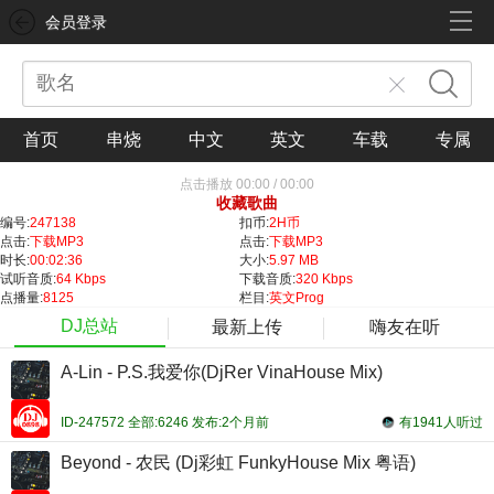
会员登录
首页
串烧
中文
英文
车载
专属
点击播放
00:00
/
00:00
收藏歌曲
编号:
247138
扣币:
2H币
点击:
下载MP3
点击:
下载MP3
时长:
00:02:36
大小:
5.97 MB
试听音质:
64 Kbps
下载音质:
320 Kbps
点播量:
8125
栏目:
英文Prog
DJ总站
最新上传
嗨友在听
A-Lin - P.S.我爱你(DjRer VinaHouse Mix)
ID-247572 全部:6246 发布:2个月前
有1941人听过
Beyond - 农民 (Dj彩虹 FunkyHouse Mix 粤语)