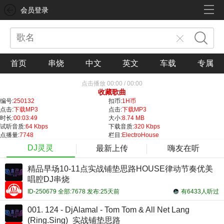
会员登录
首页
串烧
中文
英文
车载
专属
点击播放
00:00
/
00:00
收藏歌曲
编号:
250132
扣币:
1H币
点击:
下载MP3
点击:
下载MP3
时长:
00:03:49
大小:
8.74 MB
试听音质:
64 Kbps
下载音质:
320 Kbps
点播量:
7748
栏目:
ElectroHouse
DJ灵灵
最新上传
嗨友在听
精品早场10-11点实战铺垫思路HOUSE律动节奏优美
唱腔DJ串烧
ID-250679 全部:7678 发布:25天前
有6433人听过
001. 124 - DjAlamal - Tom Tom & All Net Lang
(Ring.Sing)_实战铺垫思路