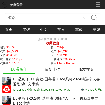
会员登录
首页
串烧
中文
英文
车载
专属
点击播放
00:00
/
00:00
收藏歌曲
编号:
36579
扣币:
2H币
点击:
下载MP3
点击:
下载MP3
时长:
01:04:43
大小:
148 MB
试听音质:
64 Kbps
下载音质:
320 Kbps
点播量:
105567
栏目:
ElectroHouse
DJ温泉仔
最新上传
嗨友在听
DJ温泉仔_DJ嘉敏-国粤语Disco风格2024精选个人喜
爱动感中文串烧
ID-211338 全部:82 发布:2024-06-19 03:34:33
有8499人听过
DJ温泉仔-2024打造粤港澳制作人一人一首劲爆中文
Disco串烧