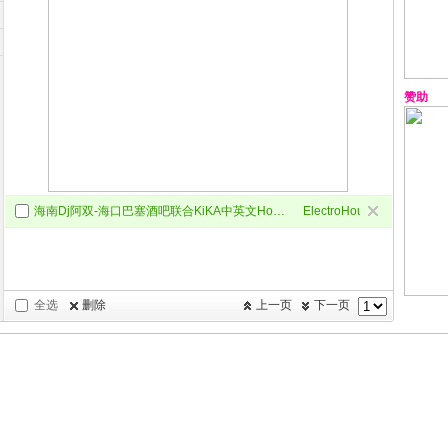
赞助
海南Dj阿双-海口巴塞酒吧联合KiKA中英文House中英文串烧(海伦dj音乐网第一届原创串烧大赛作品)
ElectroHouse
全选
删除
上一页
下一页