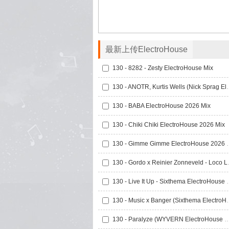
最新上传ElectroHouse
130 - 8282 - Zesty ElectroHouse Mix
130 - ANOTR, Kurtis We
130 - BABA ElectroHouse 2026 Mix
130 - Chiki Chiki ElectroHouse 2026 Mix
130 - Gimme Gimm
130 - Gordo x Reinie
130 - Live It Up -
130 - Music x Banger
130 - Paralyze (WYVERN Electro