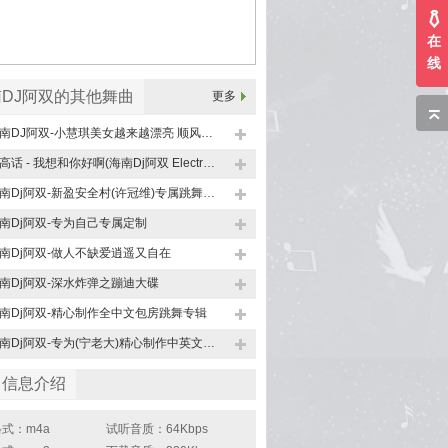
在
线
DJ阿双的其他舞曲
更多
海南DJ阿双-小慧琪美女越来越漂亮 顺风顺水顺财神
临高话 - 我想和你好啊(海南Dj阿双 Electro Remix)正版
海南Dj阿双-新盈安全村(许冠维)专属跳舞大碟
南Dj阿双-专为自己专属定制
南Dj阿双-做人不缺爱逍遥又自在
南Dj阿双-深水炸弹之蹦迪大碟
南Dj阿双-精心制作全中文包房跳舞专辑
海南Dj阿双-专为(宁老大)精心制作中英文包厢必备串烧(祝武汉市宁老大生日快乐)
曲信息介绍
式：m4a
试听音质：64Kbps