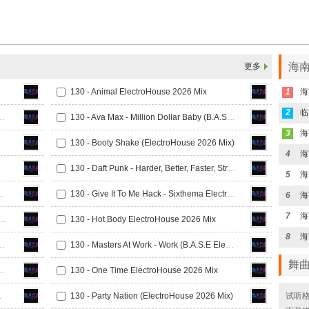
海南
更多
130 - Animal ElectroHouse 2026 Mix
1
2
lls (Nick Sprag ElectroHouse Mix)
130 - Ava Max - Million Dollar Baby (B.A.S.E 90 s ElectroHouse Mix)
3
130 - Booty Shake (ElectroHouse 2026 Mix)
4
海
130 - Daft Punk - Harder, Better, Faster, Stronger (B.A.S.E , KANES ElectroHouse Mix)
5
海
e ElectroHouse 2026 Mix
130 - Give It To Me Hack - Sixthema ElectroHouse Mix
6
海
7
海
r Zonneveld - Loco Loco (Sixthema & Arkins ElectroHouse Mix)
130 - Hot Body ElectroHouse 2026 Mix
8
 Sixthema ElectroHouse Mix
130 - Masters At Work - Work (B.A.S.E ElectroHouse Mix )
舞
 (Sixthema ElectroHouse Mix)
130 - One Time ElectroHouse 2026 Mix
House Mix)
130 - Party Nation (ElectroHouse 2026 Mix)
试听格