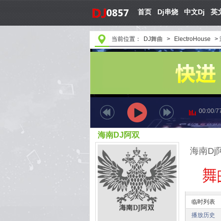
首页
Dj串烧
中文Dj
英文
当前位置：
DJ舞曲
>
ElectroHouse
>
00:00
/
7
海南DJ阿双
临时列表
播放历史