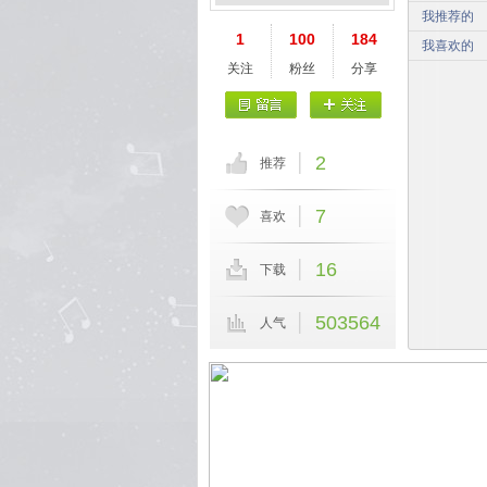
我推荐的
1
100
184
我喜欢的
关注
粉丝
分享
2
推荐
7
喜欢
16
下载
503564
人气