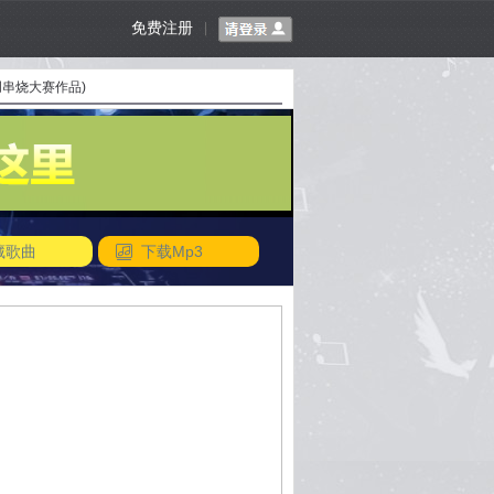
免费注册
|
创串烧大赛作品)
藏歌曲
下载Mp3