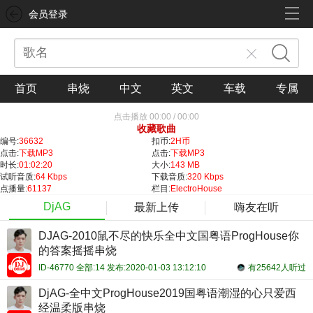
会员登录
首页
串烧
中文
英文
车载
专属
点击播放
00:00
/
00:00
收藏歌曲
编号:
36632
扣币:
2H币
点击:
下载MP3
点击:
下载MP3
时长:
01:02:20
大小:
143 MB
试听音质:
64 Kbps
下载音质:
320 Kbps
点播量:
61137
栏目:
ElectroHouse
DjAG
最新上传
嗨友在听
DJAG-2010鼠不尽的快乐全中文国粤语ProgHouse你
的答案摇摇串烧
ID-46770 全部:14 发布:2020-01-03 13:12:10
有25642人听过
DjAG-全中文ProgHouse2019国粤语潮湿的心只爱西
经温柔版串烧