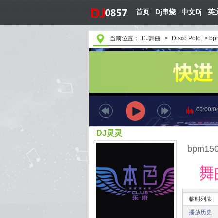
首页
Dj串烧
中文Dj
英文
当前位置：
DJ舞曲
>
Disco Polo
>
bp
00:00
/
0
DJ灵灵
bpm15
临时列表
播放历史