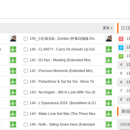
DJ
更多
150_Various Artists - I ve Got The Love (怀集Dj珈珈 Disco Mix)
150_小红莓乐队- Zombie (怀集Dj珈珈 Disco Mix)
1
13
2
13
)
140 - CLARI7Y - Carry On (Hands Up Extended Mix)
3
142 - DJ Hyo - Meeting (Extended Mix)
4
 In The Heat Of The Night (Molky Loves America Extended Remix)
142 - Precious Moments (Extended Mix)
5
13
142 - Pulsedriver & Sal De Sol - Move Your Love (Extended Mix)
6
7
13
e Sol - Move Your Love Mix
143 - No Angels - Still In Love With You (DJ Arix Bootleg)
8
144 - Corexa & DJ Spyroof - Feel The Energy (Original Mix)
144 - L Esperanza 2024. (BassMann & DJ Arek HANDS UP Edit)
舞
 Make Love Not War (The Three Musketeers Extended Remix)
144 - Make Love Not War (The Three Musketeers Remix)
144 - Mindblast & Withard - Rise (Alari & Vane Remix)
144 - Nnth - Sitting Down Here (Extended Mix)
试听格