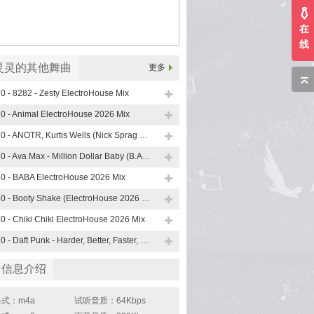
在
线
灵灵的其他舞曲
更多
0 - 8282 - Zesty ElectroHouse Mix
0 - Animal ElectroHouse 2026 Mix
130 - ANOTR, Kurtis Wells (Nick Sprag ElectroHouse Mix)
130 - Ava Max - Million Dollar Baby (B.A.S.E 90 s ElectroHouse Mix)
0 - BABA ElectroHouse 2026 Mix
130 - Booty Shake (ElectroHouse 2026 Mix)
0 - Chiki Chiki ElectroHouse 2026 Mix
130 - Daft Punk - Harder, Better, Faster, Stronger (B.A.S.E , KANES ElectroHouse Mix)
曲信息介绍
式：m4a
试听音质：64Kbps