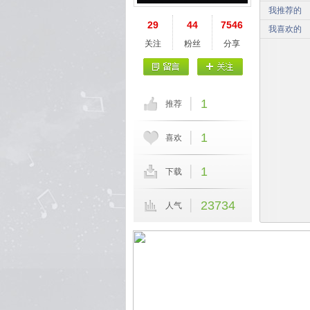
我推荐的
29
44
7546
我喜欢的
关注
粉丝
分享
1
推荐
1
喜欢
1
下载
23734
人气