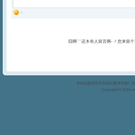
囧啊```还木有人留言啊- -! 您来留
本站仅提供音乐作品DJ版本的推广
Copyright © 2023 w