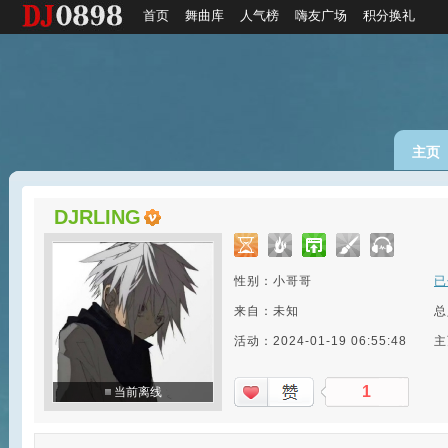
首页
舞曲库
人气榜
嗨友广场
积分换礼
主页
DJRLING
性别：小哥哥
已
来自：未知
总
活动：2024-01-19 06:55:48
主
1
当前离线