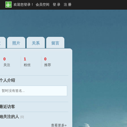
欢迎您登录！
会员空间
登 录
注 册
过
照片
关系
留言
0
1
0
关注
粉丝
推荐
个人介绍
◆
◆
暂时没有签名...
AR7
最近访客
她关注的人
[0]
查看更多»