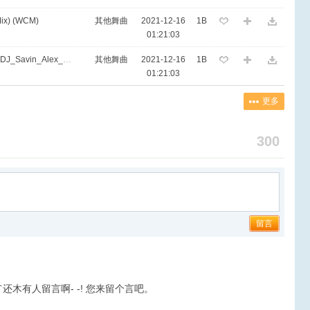
Mix) (WCM)
其他舞曲
2021-12-16
1B
01:21:03
EA7 - Lil_Jon_ft_Tyga_-_Bend_Ova_DJ_Savin_Alex_Pushkare
其他舞曲
2021-12-16
1B
01:21:03
更多
300
留言
``还木有人留言啊- -! 您来留个言吧。