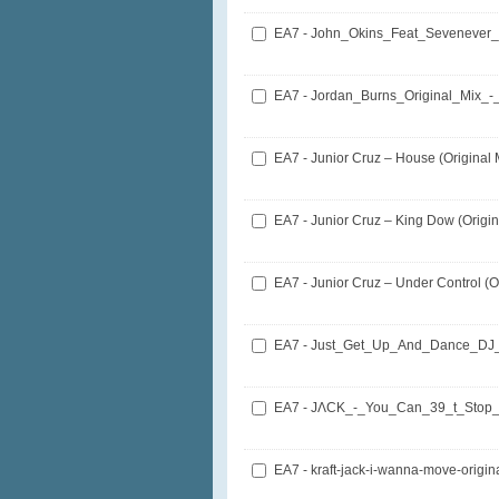
EA7 - Jordan_Burns_Original_Mix_
EA7 - Junior Cruz – House (Original 
EA7 - Junior Cruz – King Dow (Origin
EA7 - Junior Cruz – Under Control (Or
EA7 - Just_Get_Up_And_Dance_DJ
EA7 - JΛCK_-_You_Can_39_t_Stop_
EA7 - kraft-jack-i-wanna-move-origin