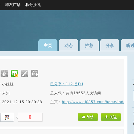
榜
嗨友广场
积分换礼
主页
动态
推荐
分享
听
：小姐姐
已分享：112 首DJ
：未知
总人气：共有19652人次访问
021-12-15 20:30:38
主页：
http://www.dj0857.com/home/index/E
0