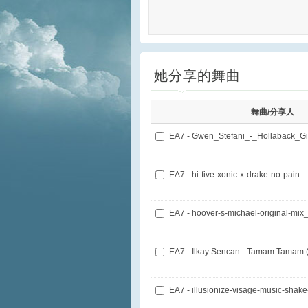
她分享的舞曲
舞曲/分享人
EA7 - hi-five-xonic-x-drake-no-pain_
EA7 - hoover-s-michael-original-mix
EA7 - illusionize-visage-music-shake