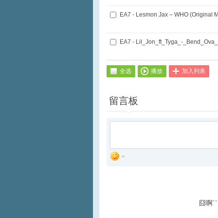
EA7 - Lesmon Jax – WHO (Original 
全选
播放
加入列表
留言板
囧啊`