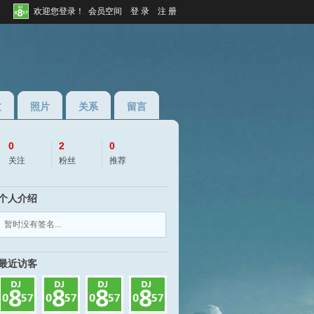
欢迎您登录！
会员空间
登 录
注 册
过
照片
关系
留言
0
2
0
关注
粉丝
推荐
个人介绍
◆
◆
暂时没有签名...
D2023
最近访客