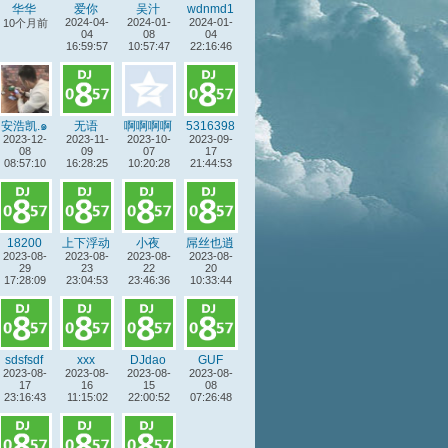
华华
爱你
吴汁
wdnmd1
2024-04-
2024-01-
2024-01-
23
10个月前
04
08
04
16:59:57
10:57:47
22:16:46
安浩凯.๑
无语
啊啊啊啊
5316398
2023-12-
2023-11-
2023-10-
杨
2023-09-
7
08
09
07
17
08:57:10
16:28:25
10:20:28
21:44:53
18200
上下浮动
小夜
屌丝也逍
2023-08-
2023-08-
2023-08-
2023-08-
遥
29
23
22
20
17:28:09
23:04:53
23:46:36
10:33:44
sdsfsdf
xxx
DJdao
GUF
2023-08-
2023-08-
2023-08-
2023-08-
17
16
15
08
23:16:43
11:15:02
22:00:52
07:26:48