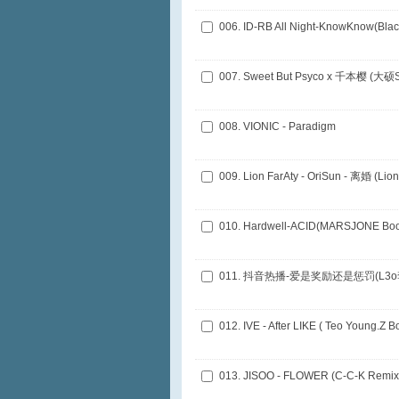
007. Sweet But Psyco x 千本樱 (大硕S
008. VIONIC - Paradigm
009. Lion FarAty - OriSun - 离婚 (Lion
010. Hardwell-ACID(MARSJONE Boo
011. 抖音热播-爱是奖励还是惩罚(L3o李 
012. IVE - After LIKE ( Teo Young.Z B
013. JISOO - FLOWER (C-C-K Remix