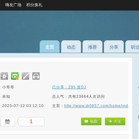
榜
嗨友广场
积分换礼
主页
动态
推荐
分享
听
：小哥哥
已分享：295 首DJ
：未知
总人气：共有23664人次访问
023-07-12 03:12:10
主页：
http://www.dj0857.com/home/index/I
1