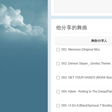
他分享的舞曲
舞曲/分享人
001. Memoryx (Original Mix)
002. Demon Slayer_ Zenitsu Theme
003. GET YOUR HANDS (MOAK Boot
005. I ll Do It (BlackSamurai.T Bootle