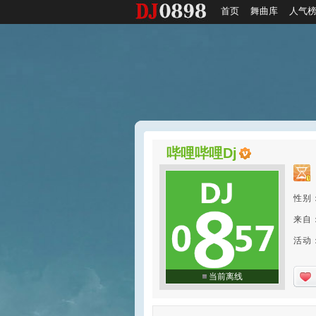
首页
舞曲库
人气
哔哩哔哩Dj
性别
来自
活动：2
当前离线